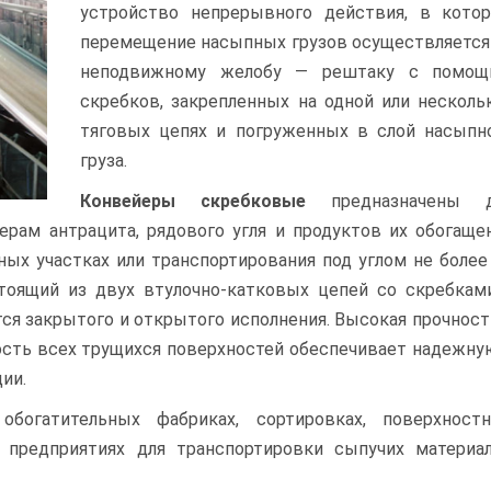
устройство непрерывного действия, в кото
перемещение насыпных грузов осуществляется
неподвижному желобу — рештаку с помо
скребков, закрепленных на одной или несколь
тяговых цепях и погруженных в слой насыпн
груза.
Конвейеры скребковые
предназначены 
ерам антрацита, рядового угля и продуктов их обогаще
ных участках или транспортирования под углом не более
стоящий из двух втулочно-катковых цепей со скребкам
 закрытого и открытого исполнения. Высокая прочност
сть всех трущихся поверхностей обеспечивает надежну
ии.
огатительных фабриках, сортировках, поверхност
 предприятиях для транспортировки сыпучих материа