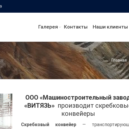
69
Галерея
Контакты
Наши клиенты
Вы здесь:
Главная
ООО «Машиностроительный заво
«ВИТЯЗЬ»
производит скребковы
конвейеры
Скребковый конвейер
— транспортирую