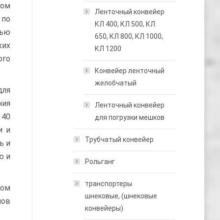
ром
Ленточный конвейер
 по
КЛ 400, КЛ 500, КЛ
щью
650, КЛ 800, КЛ 1000,
ких
КЛ 1200
ого
Конвейер ленточный
желобчатый
для
ния
Ленточный конвейер
 40
для погрузки мешков
и и
Трубчатый конвейер
ь и
ю и
Рольганг
транспортеры
ном
шнековые, (шнековые
лов
конвейеры)