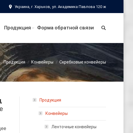
Украина, г. Харьков, ул. Академика Павлова 120 ж
Продукция
Форма обратной связи
Продукция
Конвейеры
Скребковые конвейеры
д
Продукция
е
Конвейеры
Ленточные конвейеры
щее