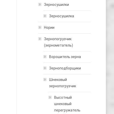
Зерносушилки
Зерносушилка
Нории
Зернопогрузчик
(зернометатель)
Ворошитель зерна
Зерноподборщики
Шнековый
зернопогрузчик
Высотный
шнековый
перегружатель