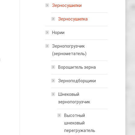
Зерносушилки
Зерносушилка
Нории
Зернопогрузчик
(зернометатель)
я
Ворошитель зерна
Зерноподборщики
Шнековый
зернопогрузчик
Высотный
шнековый
перегружатель