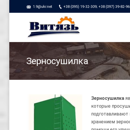
1.9@ukr.net
+38 (095) 19-32-309; +38 (097) 39-82-9
Зерносушилка
Вы зде
Зерносушилка
яв
которые просуши
подготавливают 
хранением зерно
помощи его улучш