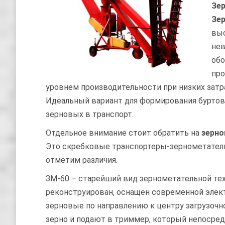
Зер
Зер
выс
нев
обо
пр
уровнем производительности при низких затр
Идеальный вариант для формирования буртов, 
зерновых в транспорт.
Отдельное внимание стоит обратить на
зерно
Это скребковые транспортеры-зернометатели
отметим различия.
ЗМ-60 – старейший вид зернометательной тех
реконструирован, оснащен современной элек
зерновые по направлению к центру загрузочн
зерно и подают в триммер, который непосред