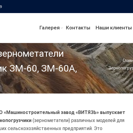
69
Галерея
Контакты
Наши клиенты
 зернометатели
Вы здесь:
Глав
к ЗМ-60, ЗМ-60А,
Зернопогруз
О «Машиностроительный завод «ВИТЯЗЬ» выпускает
нопогрузчики
(зернометатели) различных моделей для
их сельскохозяйственных предприятий. Это