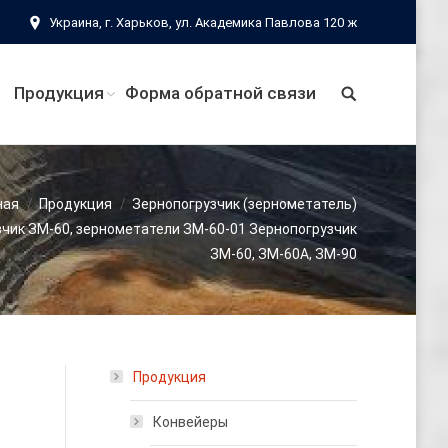
Украина, г. Харьков, ул. Академика Павлова 120 ж
Продукция
Форма обратной связи
ная
Продукция
Зернопогрузчик (зернометатель)
чик ЗМ-60, зернометатели ЗМ-60-01 Зернопогрузчик
ЗМ-60, ЗМ-60А, ЗМ-90
Продукция
Конвейеры