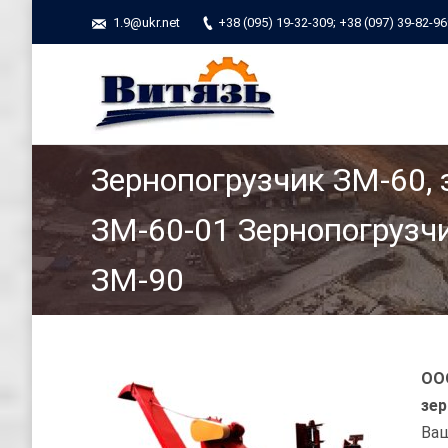
1.9@ukr.net
+38 (095) 19-32-309; +38 (097) 39-82-9
Зернопогрузчик ЗМ-60,
ЗМ-60-01 Зернопогрузчи
ЗМ-90
ОО
зер
Ваш