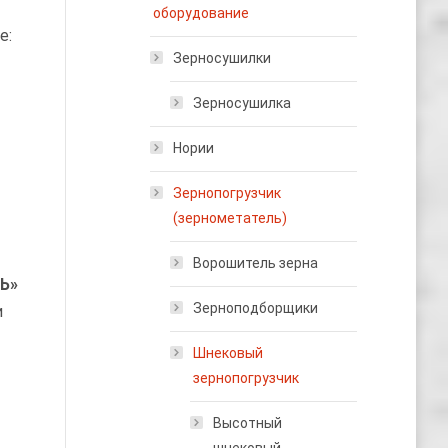
оборудование
е:
Зерносушилки
Зерносушилка
Нории
Зернопогрузчик
(зернометатель)
Ворошитель зерна
Ь»
Зерноподборщики
и
Шнековый
зернопогрузчик
Высотный