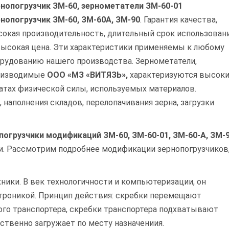
нопогрузчик ЗМ-60, зернометатели ЗМ-60-01
нопогрузчик ЗМ-60, ЗМ-60А, ЗМ-90
. Гарантия качества,
окая производительность, длительный срок использовани
ысокая цена. Эти характеристики применяемы к любому
рудованию нашего производства. Зернометатели,
оизводимые
ООО «МЗ «ВИТЯЗЬ»,
характеризуются высок
атах физической силы, используемых материалов.
наполнения складов, перелопачивания зерна, загрузки
погрузчики модификаций ЗМ-60, ЗМ-60-01, ЗМ-60-А, ЗМ-
. Рассмотрим подробнее модификации зернопогрузчиков
ники. В век технологичности и компьютеризации, он
троникой. Принцип действия: скребки перемещают
ого транспортера, скребки транспортера подхватывают
ственно загружает по месту назначениия.