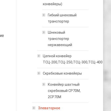
конвейеры)
Гибкий шнековый
транспортер
Шнековый
ие
транспортер
нержавеющий
Цепной конвейер
ТСЦ-200,ТСЦ-250,ТСЦ-300,ТСЦ-400
Скребковые конвейеры
Конвейер шахтный
скребковый СР70М,
2СР70М
Элеваторное