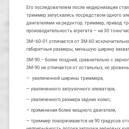
Его последователем после модернизации стал 
триммер запускались посредством одного эл
двигателями на редуктор, триммер, привод т
производительность агрегата — на 30 тонн/час
ЗМ–60-01 отличается от ЗМ-60 исключительн
габаритные размеры, меньшую ширину захват
ЗМ-90 – более поздний, сравнительно с зерно
ЗМ-90 не отличается от остальных, но уровень
— увеличенной ширины триммера,
— увеличенного загрузочного элеватора,
— увеличенного размера задних колес,
— применения более мощного двигателя,
— триммер поворачивается на 90 градусов от
непрерывность потока загрузки зерновых кул