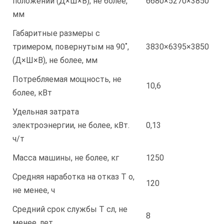
положении (Д×Ш×В), не более,
6680×5270×3850
мм
Габаритные размеры с
тримером, повернутым на 90˚,
3830×6395×3850
(Д×Ш×В), не более, мм
Потребляемая мощность, не
10,6
более, кВт
Удельная затрата
электроэнергии, не более, кВт.
0,13
ч/т
Масса машины, не более, кг
1250
Средняя наработка на отказ T o,
120
не менее, ч
Средний срок службы T сл, не
8
менее, лет