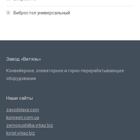
Вибростол универсальный
Завод «Витязь»
Конвейерное, элеваторное и горно-перерабатывающее
оборудование
Наши сайты
zavodslava.com
konveeri.com.ua
zernosushilka.vitiaz.biz
kotel.vitiaz.biz