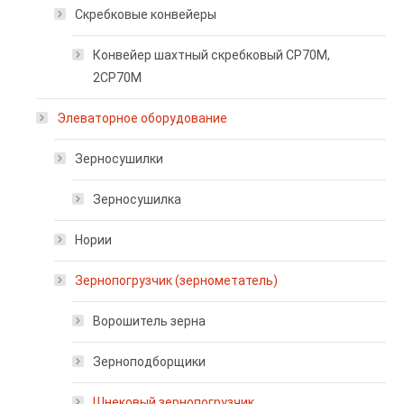
Скребковые конвейеры
Конвейер шахтный скребковый СР70М,
2СР70М
Элеваторное оборудование
Зерносушилки
Зерносушилка
Нории
Зернопогрузчик (зернометатель)
Ворошитель зерна
Зерноподборщики
Шнековый зернопогрузчик